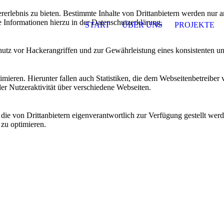
lebnis zu bieten. Bestimmte Inhalte von Drittanbietern werden nur ang
e Informationen hierzu in der Datenschutzerklärung.
START
ÜBER UNS
PROJEKTE
utz vor Hackerangriffen und zur Gewährleistung eines konsistenten un
ieren. Hierunter fallen auch Statistiken, die dem Webseitenbetreiber v
r Nutzeraktivität über verschiedene Webseiten.
 die von Drittanbietern eigenverantwortlich zur Verfügung gestellt wer
 zu optimieren.